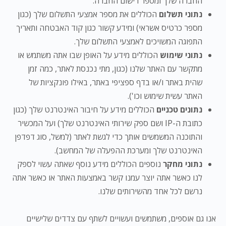
החברה שלך ומספר רישום החברה.
נתוני תשלום
הכוללים את מספר אמצעי התשלום שלך (כגון
מספר כרטיס אשראי) ומידע קשור כגון קוד האבטחה ותאריך
התפוגה המשויכים לאמצעי התשלום שלך.
נתוני שימוש
הכוללים מידע על האופן שבו אתה משתמש או
מתקשר עם האתר שלנו (כגון, מתי נכנסת לאתר, כמה זמן
שהית באתר ו/או בדף ספציפי באתר, באילו פונקציות של
האתר עשית שימוש וכו').
נתונים טכניים
הכוללים מידע על חיבור האינטרנט שלך (כגון
כתובת ה-IP ושם ספק שירותי האינטרנט שלך) ועל המכשיר
והתוכנה המשמשים אותך כדי לגשת לאתר (למשל, סוג דפדפן
האינטרנט שלך ומערכת ההפעלה של המחשב).
נתוני מחקר
נוספים הכוללים מידע נוסף שאתה עשוי לספק
לנו כאשר אתה יוצר עמנו קשר באמצעות האתר או כאשר אתה
נרשם לכל אחד מהשירותים שלנו.
אנו גם אוספים, משתמשים ועשויים לשתף עם צדדים שלישיים