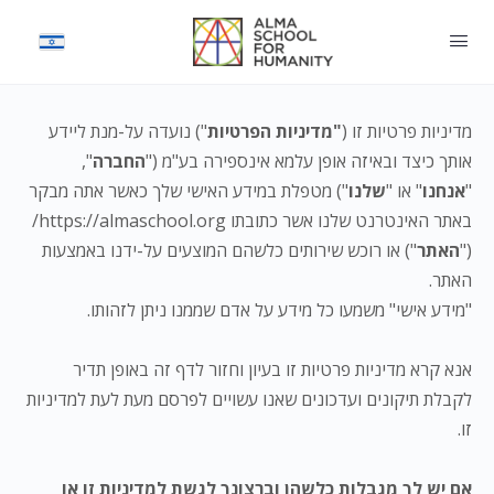
מדיניות פרטיות זו (
"מדיניות הפרטיות
") נועדה על-מנת ליידע
אותך כיצד ובאיזה אופן עלמא אינספירה בע"מ ("
החברה
",
"
אנחנו
" או "
שלנו
") מטפלת במידע האישי שלך כאשר אתה מבקר
באתר האינטרנט שלנו אשר כתובתו https://almaschool.org/
("
האתר
") או רוכש שירותים כלשהם המוצעים על-ידנו באמצעות
האתר.
"מידע אישי" משמעו כל מידע על אדם שממנו ניתן לזהותו.
אנא קרא מדיניות פרטיות זו בעיון וחזור לדף זה באופן תדיר
לקבלת תיקונים ועדכונים שאנו עשויים לפרסם מעת לעת למדיניות
זו.
אם יש לך מגבלות כלשהן וברצונך לגשת למדיניות זו או