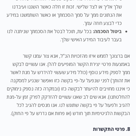
שלך אליך או לצד שלישי. זכות זו חלה כאשר השגנו ועיבדנו
את הנתונים ממך על סמך הסכמתך או כאשר השתמשנו במידע
כדי לבצע חוזה עמך.
ביטול הסכמה:
בכל עת, תוכל לבטל את הסכמתך שניתנה לנו
בעבר לעיבוד המידע האישי שלך.
אם ברצונך לממש איזו מהזכויות הנ"ל, אנא צור עמנו קשר
באמצעות פרטי יצירת הקשר המופיעים להלן. אנו עשויים לבקש
ממך לספק מידע נוסף (כולל מידע שעשוי להידרש על מנת לאשר
את זהותך) לפני שנפעל על-פי בקשה כזו ואפשר שנגיע למסקנה
כי איננו מחויבים להיעתר לבקשה כזו (ובמקרה כזה נספק נימוקים
להחלטתנו). אנא שים לב שאנו עשויים להזדקק לפרק זמן על-מנת
להגיב ולפעול על פי בקשה שתוגש לנו. אנו מנסים להגיב לכל
הבקשות הלגיטימיות תוך חודש (או פחות אם נדרש על פי החוק).
8. פרטי התקשרות