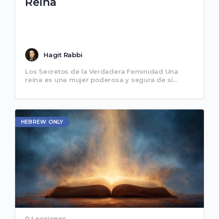
Reina
Hagit Rabbi
Los Secretos de la Verdadera Feminidad Una
reina es una mujer poderosa y segura de sí
misma, pues sabe escuchar a su espíritu y
seguir…
HEBREW ONLY
0 Lecciones